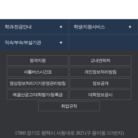
학과/전공안내
학생/지원서비스
직속/부속/부설기관
원격지원
교내연락처
셔틀버스시간표
개인정보처리방침
영상정보처리기기운영관리방침
정보공개
예결산공고/대학평가/등록금
대학정보공시
취업규칙
17869 경기도 평택시 서동대로 3825 (구 용이동 111번지)