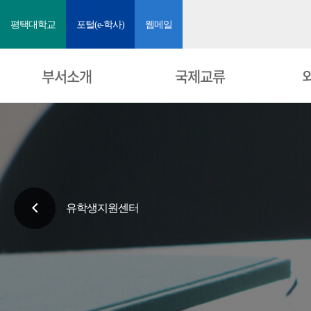
평택대학교
포털(e-학사)
웹메일
부서소개
국제교류
유학생지원센터