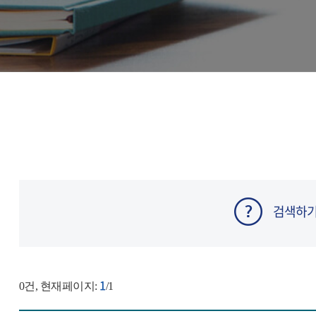
검색하
1
0
건, 현재페이지:
/1