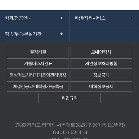
학과/전공안내
학생/지원서비스
직속/부속/부설기관
원격지원
교내연락처
셔틀버스시간표
개인정보처리방침
영상정보처리기기운영관리방침
정보공개
예결산공고/대학평가/등록금
대학정보공시
취업규칙
17869 경기도 평택시 서동대로 3825 (구 용이동 111번지)
TEL : 031-659-8114